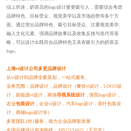
综上所述，奶茶店的
logo设计要更吸引人，需要综合考虑
品牌特色、目标受众、视觉美学以及市场趋势等多个方
面。通过突出品牌特色、吸引目标受众、注重视觉美学、
融入文化元素、强调品牌故事以及收集反馈与迭代等策
略，可以设计出既符合品牌特色又具有吸引力的奶茶店
logo。
上海
vi设计公司多更品牌设计
从
vi设计到品牌全案
策划
，一站式服务。
业务范围：品牌
设计
，品牌设计（餐饮
vi设计，LOGO设
计，
新能源
vi设计
，商场
导视系统设计
，医院
logo设计，
农业
包装设计
，企业
vi设计
，
汽车
logo设计，
茶叶包装设
计
，
商铺
logo设计等）
多更团队
1对1服务，助力企业品牌新发展
全国品牌设计咨询热线：
19512151615（王总监）